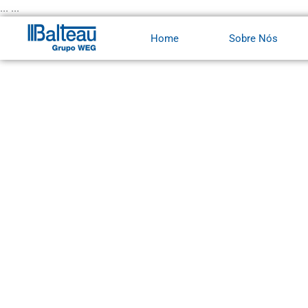
Ir
... ...
para
Home
Sobre Nós
o
conteúdo