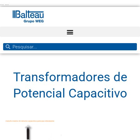
Ir
... ...
para
o
conteúdo
Pesquisar
Pesquisar
Transformadores de
Potencial Capacitivo