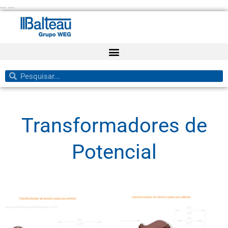
Ir
... ...
para
o
conteúdo
Pesquisar
Pesquisar
Transformadores de
Potencial