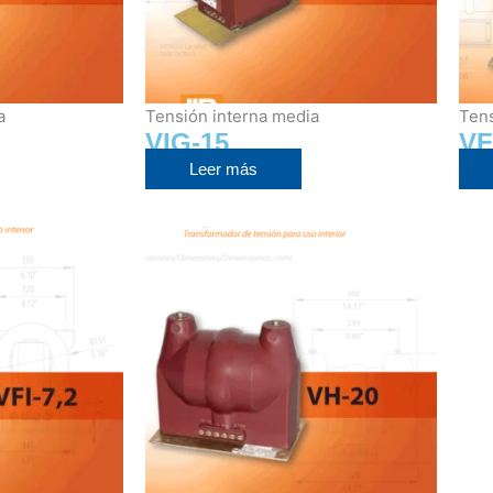
a
Tensión interna media
Tens
VIG-15
VF
Leer más