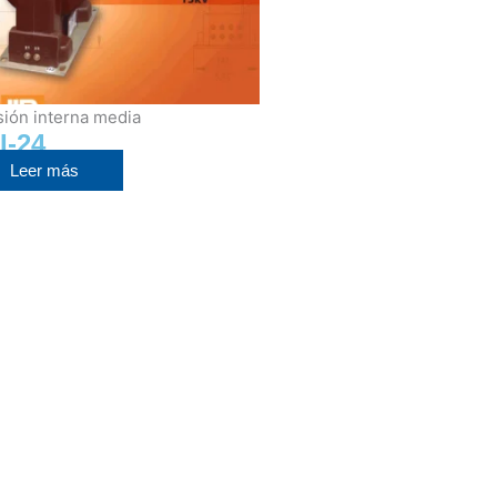
ión interna media
I-24
Leer más