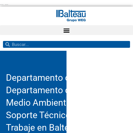
Ir
... ...
al
contenido
Buscar
Buscar
Departamento de Suministros
Departamento de Ventas
Medio Ambiente
Soporte Técnico
Trabaje en Balteau