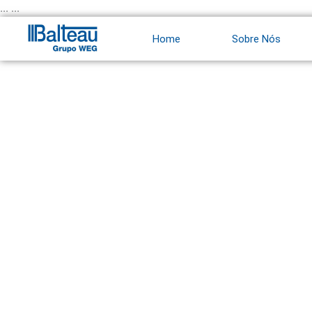
Ir
... ...
para
Home
Sobre Nós
o
conteúdo