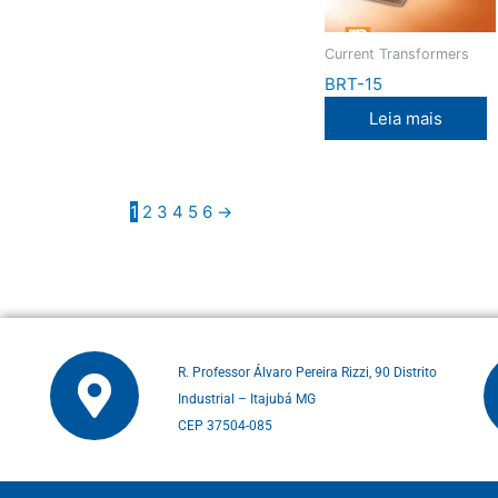
Current Transformers
BRT-15
Leia mais
1
2
3
4
5
6
→
R. Professor Álvaro Pereira Rizzi, 90 Distrito
Industrial – Itajubá MG
CEP 37504-085