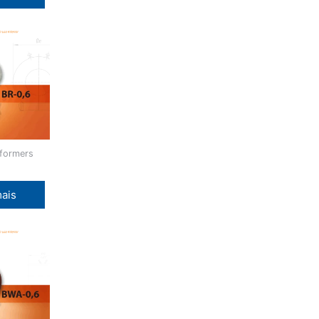
sformers
mais