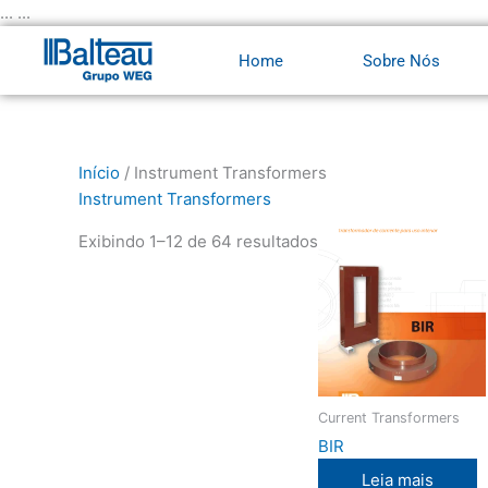
Ir
... ...
para
Home
Sobre Nós
o
conteúdo
Início
/ Instrument Transformers
Instrument Transformers
Exibindo 1–12 de 64 resultados
Current Transformers
BIR
Leia mais