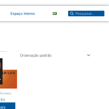
Pesquisar
Pesquisar
Espaço Interno
sformers
 En
mais