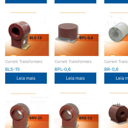
Current Transformers
Current Transformers
Current Tran
BLS-15
BPL-0,6
BR-0,6
Leia mais
Leia mais
Leia 