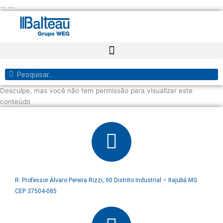
Ir
... ...
para
o
conteúdo
Pesquisar
Pesquisar
Desculpe, mas você não tem permissão para visualizar este
conteúdo
R. Professor Álvaro Pereira Rizzi, 90 Distrito Industrial – Itajubá MG
CEP 37504-085