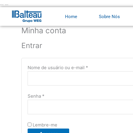
Ir
... ...
para
Obrigatório
Obrigatório
Home
Sobre Nós
o
conteúdo
Minha conta
Entrar
Nome de usuário ou e-mail
*
Senha
*
Lembre-me