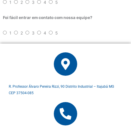
1
2
3
4
5
Foi fácil entrar em contato com nossa equipe?
1
2
3
4
5
R. Professor Álvaro Pereira Rizzi, 90 Distrito Industrial – Itajubá MG
CEP 37504-085