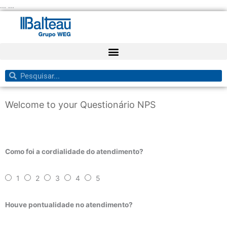
Ir
... ...
para
o
conteúdo
Pesquisar
Pesquisar
Welcome to your Questionário NPS
Como foi a cordialidade do atendimento?
1
2
3
4
5
Houve pontualidade no atendimento?