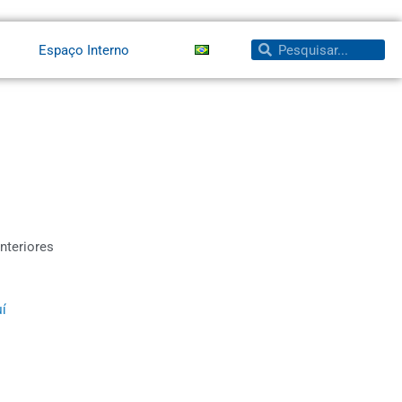
Pesquisar
Pesquisar
Espaço Interno
nteriores
í