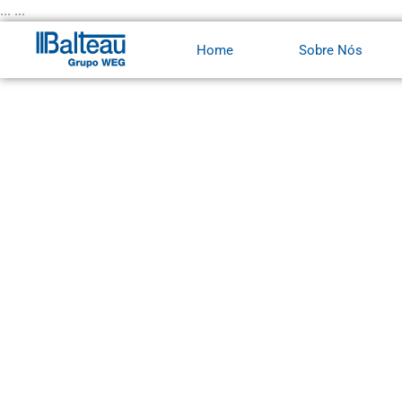
Ir
... ...
para
Home
Sobre Nós
o
conteúdo