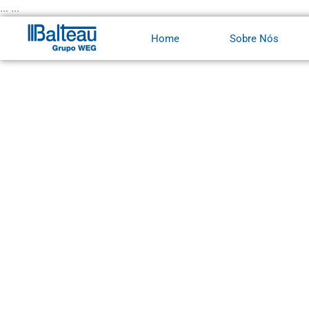
Ir
... ...
para
Home
Sobre Nós
o
conteúdo