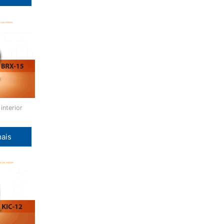
interior
mais