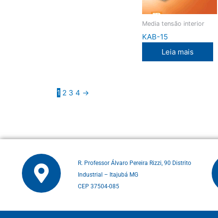
Media tensão interior
KAB-15
Leia mais
1
2
3
4
→
R. Professor Álvaro Pereira Rizzi, 90 Distrito
Industrial – Itajubá MG
CEP 37504-085