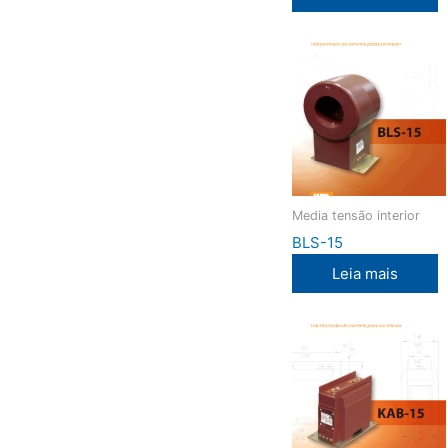
Media tensão interior
BLS-15
Leia mais