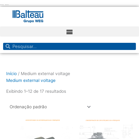
Ir
... ...
para
o
conteúdo
Pesquisar
Pesquisar
Início
/ Medium external voltage
Medium external voltage
Exibindo 1–12 de 17 resultados