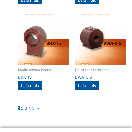
Leia mais
Leia mais
Media tensão interior
Baixa tensão interior
BRX-15
BWA-0,6
Leia mais
Leia mais
1
2
3
4
5
→